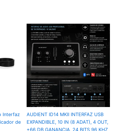
 Interfaz
AUDIENT ID14 MKII INTERFAZ USB
icador de
EXPANDIBLE, 10 IN (8 ADAT), 4 OUT,
+66 DB GANANCIA, 24 BITS 96 KHZ