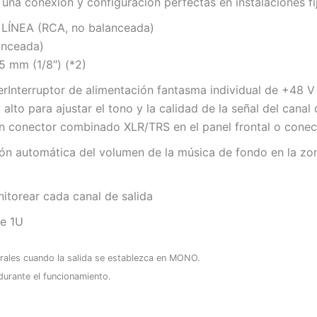
na conexión y configuración perfectas en instalaciones fi
e LÍNEA (RCA, no balanceada)
anceada)
5 mm (1/8″) (*2)
er
Interruptor de alimentación fantasma individual de +48 V
alto para ajustar el tono y la calidad de la señal del canal
n conector combinado XLR/TRS en el panel frontal o conect
ión automática del volumen de la música de fondo en la zo
nitorear cada canal de salida
e 1U
rales cuando la salida se establezca en MONO.
durante el funcionamiento.