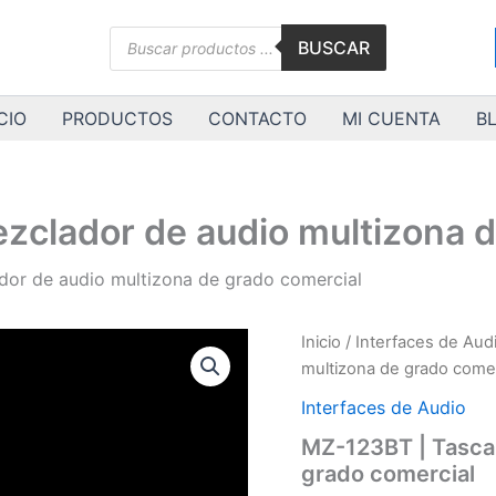
Búsqueda
BUSCAR
de
productos
CIO
PRODUCTOS
CONTACTO
MI CUENTA
B
zclador de audio multizona d
dor de audio multizona de grado comercial
MZ-
Inicio
/
Interfaces de Aud
123BT
multizona de grado comer
|
Tascam
Interfaces de Audio
|
MZ-123BT | Tasca
Mezclador
grado comercial
de
audio