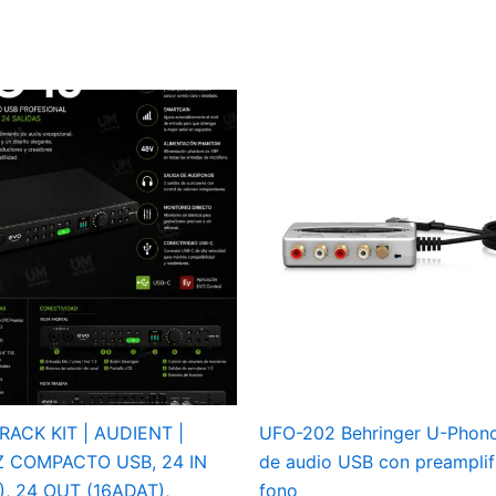
RACK KIT | AUDIENT |
UFO-202 Behringer U-Phono
Z COMPACTO USB, 24 IN
de audio USB con preamplif
), 24 OUT (16ADAT),
fono