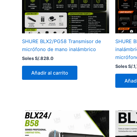
SHURE BLX2/PG58 Transmisor de
SHURE B
micrófono de mano inalámbrico
inalámbri
micrófon
Soles S/.
828.0
Soles S/.
1
Añadir al carrito
Añadi