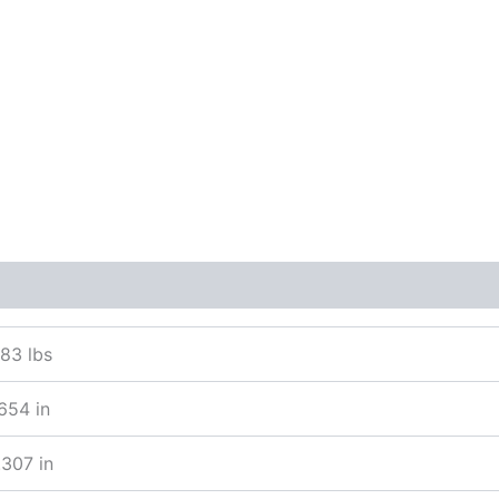
ones (0)
683 lbs
654 in
307 in