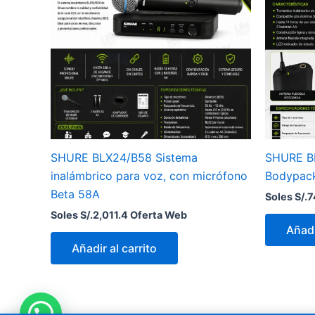
SHURE BLX24/B58 Sistema
SHURE BL
inalámbrico para voz, con micrófono
Bodypac
Beta 58A
Soles S/.
7
Soles S/.
2,011.4
Oferta Web
Añadi
Añadir al carrito