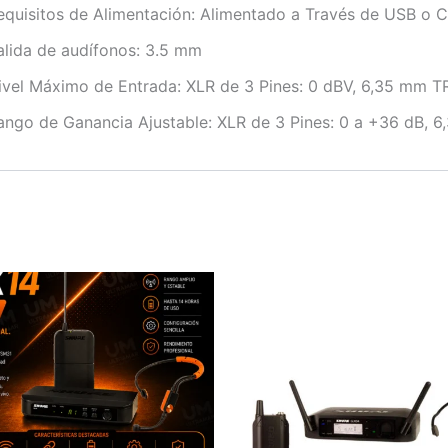
equisitos de Alimentación: Alimentado a Través de USB o C
alida de audífonos: 3.5 mm
ivel Máximo de Entrada: XLR de 3 Pines: 0 dBV, 6,35 mm T
ango de Ganancia Ajustable: XLR de 3 Pines: 0 a +36 dB, 