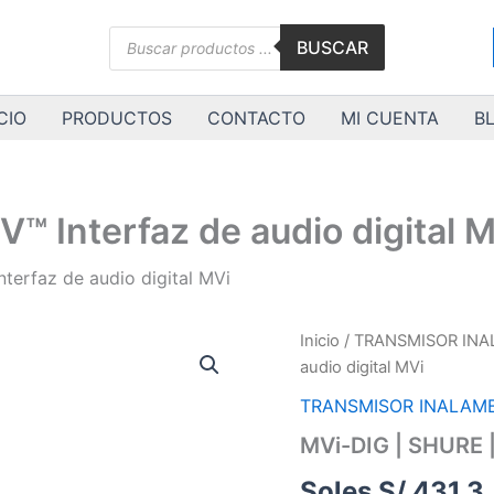
Búsqueda
BUSCAR
de
productos
CIO
PRODUCTOS
CONTACTO
MI CUENTA
B
™ Interfaz de audio digital 
terfaz de audio digital MVi
MVi-
Inicio
/
TRANSMISOR IN
DIG
audio digital MVi
|
SHURE
TRANSMISOR INALAM
|
MVi-DIG | SHURE |
MOTIV™
Interfaz
Soles S/.
431.3
de