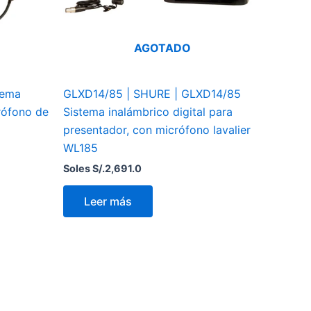
AGOTADO
tema
GLXD14/85 | SHURE | GLXD14/85
crófono de
Sistema inalámbrico digital para
presentador, con micrófono lavalier
WL185
Soles S/.
2,691.0
Leer más