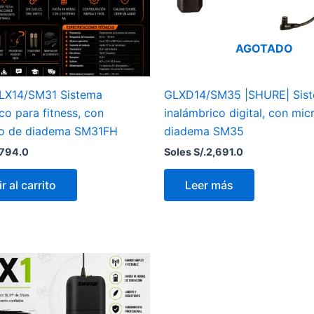
AGOTADO
LX14/SM31 Sistema
GLXD14/SM35 |SHURE| Sis
co para fitness, con
inalámbrico digital, con mi
o de diadema SM31FH
diadema SM35
,794.0
Soles S/.
2,691.0
r al carrito
Leer más