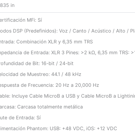
835 in
ertificación MFi: Sí
odos DSP (Predefinidos): Voz / Canto / Acústico / Alto / P
ntrada: Combinación XLR y 6,35 mm TRS
mpedancia de Entrada: XLR 3 Pines: >2 kΩ, 6,35 mm TRS: 
rofundidad de Bit: 16-bit / 24-bit
elocidad de Muestreo: 44.1 / 48 kHz
espuesta de Frecuencia: 20 Hz a 20,000 Hz
able: Incluye Cable MicroB a USB y Cable MicroB a Lightin
arcasa: Carcasa totalmente metálica
ute de Entrada: Sí
limentación Phantom: USB: +48 VDC, iOS: +12 VDC