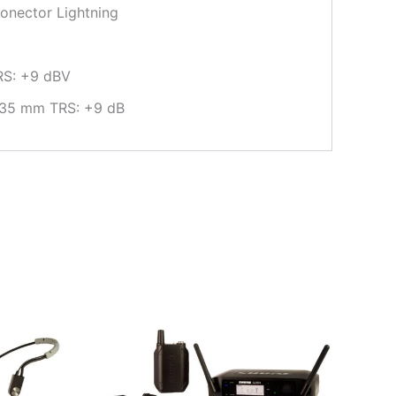
onector Lightning
RS: +9 dBV
6,35 mm TRS: +9 dB