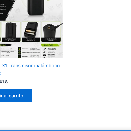
X1 Transmisor inalámbrico
k
41.8
r al carrito