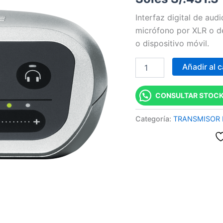
audio
Interfaz digital de aud
digital
MVi
micrófono por XLR o d
cantidad
o dispositivo móvil.
Añadir al c
CONSULTAR STOCK
Categoría:
TRANSMISOR 