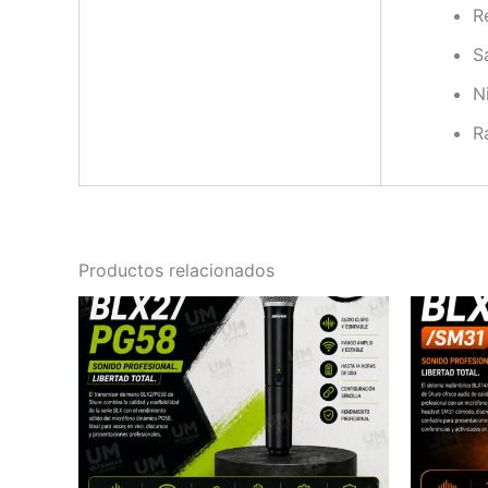
R
S
N
R
Productos relacionados