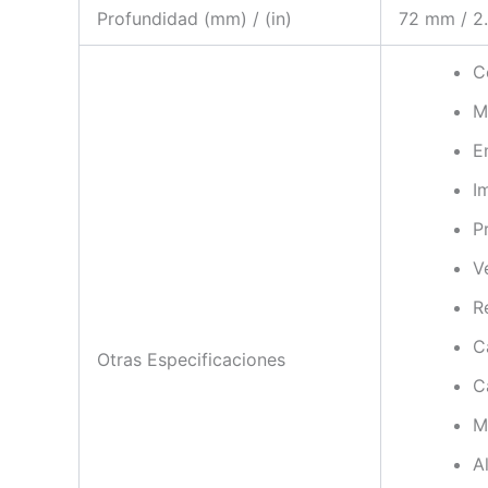
Profundidad (mm) / (in)
72 mm / 2.
C
M
E
I
P
V
R
C
Otras Especificaciones
C
M
A