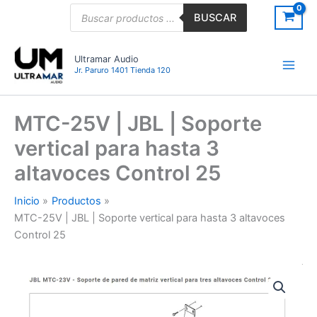
Ir
Búsqueda
BUSCAR
de
al
productos
contenido
Ultramar Audio
Jr. Paruro 1401 Tienda 120
MTC-25V | JBL | Soporte
vertical para hasta 3
altavoces Control 25
Inicio
Productos
MTC-25V | JBL | Soporte vertical para hasta 3 altavoces
Control 25
MTC-
25V
|
JBL