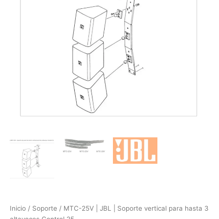
|
Soporte
vertical
para
hasta
3
altavoces
Control
25
cantidad
Inicio
/
Soporte
/ MTC-25V | JBL | Soporte vertical para hasta 3