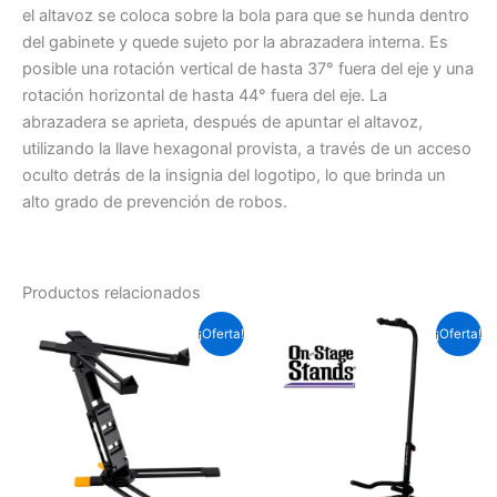
el altavoz se coloca sobre la bola para que se hunda dentro
del gabinete y quede sujeto por la abrazadera interna. Es
posible una rotación vertical de hasta 37° fuera del eje y una
rotación horizontal de hasta 44° fuera del eje. La
abrazadera se aprieta, después de apuntar el altavoz,
utilizando la llave hexagonal provista, a través de un acceso
oculto detrás de la insignia del logotipo, lo que brinda un
alto grado de prevención de robos.
Productos relacionados
El
El
El
El
¡Oferta!
¡Oferta!
precio
precio
precio
precio
original
actual
original
actual
era:
es:
era:
es:
Soles
Soles
Soles
Soles
S/.310.5.
S/.245.0.
S/.89.7.
S/.46.