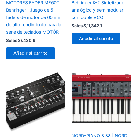
MOTORES FADER MF60T |
Behringer K-2 Sintetizador
Behringer | Juego de 5
analógico y semimodular
faders de motor de 60 mm
con doble VCO
de alto rendimiento para la
Soles S/.
1,342.1
serie de teclados MOTÖR
Añadir al carrito
Soles S/.
430.9
Añadir al carrito
NORD-PIANO 3 88 | NORD |