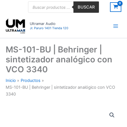
Ir
Búsqueda
BUSCAR
de
al
productos
contenido
Ultramar Audio
Jr. Paruro 1401 Tienda 120
MS-101-BU | Behringer |
sintetizador analógico con
VCO 3340
Inicio
Productos
MS-101-BU | Behringer | sintetizador analógico con VCO
3340
MS-
101-
BU
|