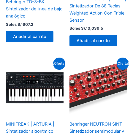
Behringer TD-3-BK
Sintetizador De 88 Teclas
Sintetizador de línea de bajo
Weighted Action Con Triple
analógico
Sensor
Soles S/.
607.2
Soles S/.
10,039.5
Añadir al carrito
Añadir al carrito
El
El
El
El
¡Oferta!
¡Oferta!
precio
precio
precio
precio
original
actual
original
actual
era:
es:
era:
es:
Soles
Soles
Soles
Soles
S/.2,415.0.
S/.2,259.8.
S/.1,656.0.
S/.1,259.3.
MINIFREAK | ARTURIA |
Behringer NEUTRON SINT
Sintetizador algorítmico
Sintetizador semimodular y