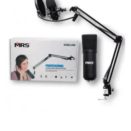
|
MRS
|
Kit
De
Micrófono
Condensador
Cardioide
cantidad