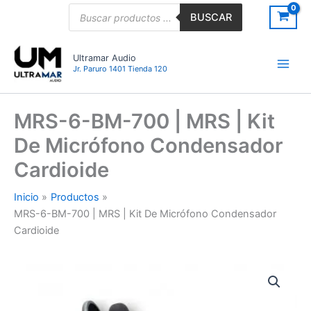
Ir
Búsqueda
BUSCAR
de
al
productos
contenido
Ultramar Audio
Jr. Paruro 1401 Tienda 120
MRS-6-BM-700 | MRS | Kit
De Micrófono Condensador
Cardioide
Inicio
Productos
MRS-6-BM-700 | MRS | Kit De Micrófono Condensador
Cardioide
MRS-
6-
BM-
700