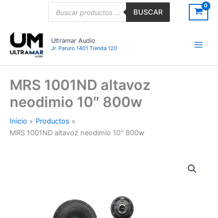
Ir
Búsqueda
BUSCAR
de
al
productos
contenido
Ultramar Audio
Jr. Paruro 1401 Tienda 120
MRS 1001ND altavoz
neodimio 10″ 800w
Inicio
Productos
MRS 1001ND altavoz neodimio 10″ 800w
MRS
1001ND
altavoz
neodimio
10″
800w
cantidad