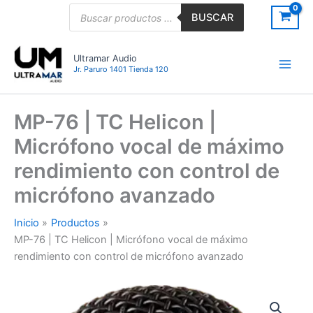
Ir
Búsqueda
BUSCAR
de
al
productos
contenido
Ultramar Audio
Jr. Paruro 1401 Tienda 120
MP-76 | TC Helicon |
Micrófono vocal de máximo
rendimiento con control de
micrófono avanzado
Inicio
Productos
MP-76 | TC Helicon | Micrófono vocal de máximo
rendimiento con control de micrófono avanzado
MP-
76