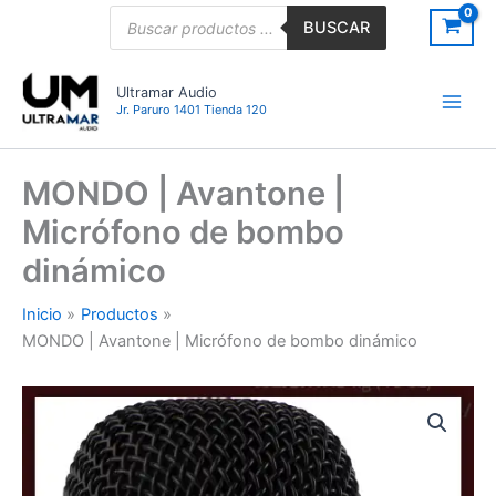
Ir
Búsqueda
BUSCAR
de
al
productos
contenido
Ultramar Audio
Jr. Paruro 1401 Tienda 120
MONDO | Avantone |
Micrófono de bombo
dinámico
Inicio
Productos
MONDO | Avantone | Micrófono de bombo dinámico