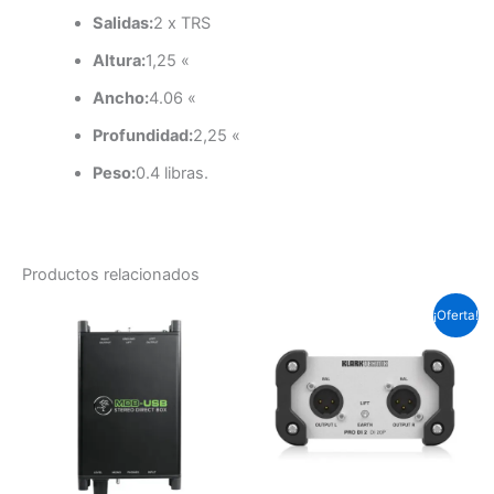
Salidas:
2 x TRS
Altura:
1,25 «
Ancho:
4.06 «
Profundidad:
2,25 «
Peso:
0.4 libras.
Productos relacionados
El
El
¡Oferta!
precio
prec
original
actu
era:
es:
Soles
Sole
S/.345.0.
S/.3