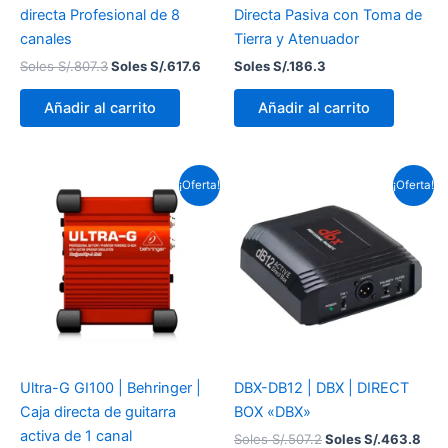
directa Profesional de 8
Directa Pasiva con Toma de
canales
Tierra y Atenuador
Soles S/.
807.3
Soles S/.
617.6
Soles S/.
186.3
Añadir al carrito
Añadir al carrito
El
El
El
El
¡Oferta!
¡Oferta!
precio
precio
precio
prec
original
actual
original
actu
era:
es:
era:
es:
Soles
Soles
Soles
Sol
S/.186.3.
S/.165.6.
S/.507.2.
S/.4
Ultra-G GI100 | Behringer |
DBX-DB12 | DBX | DIRECT
Caja directa de guitarra
BOX «DBX»
activa de 1 canal
Soles S/.
507.2
Soles S/.
463.8