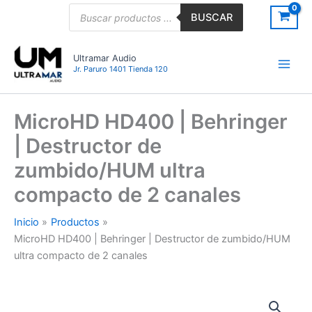
Ir
Búsqueda
BUSCAR
de
al
productos
contenido
Ultramar Audio
Jr. Paruro 1401 Tienda 120
MicroHD HD400 | Behringer
| Destructor de
zumbido/HUM ultra
compacto de 2 canales
Inicio
Productos
MicroHD HD400 | Behringer | Destructor de zumbido/HUM
ultra compacto de 2 canales
MicroHD
HD400