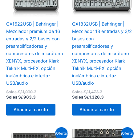
QX1622USB | Behringer |
QX1832USB | Behringer |
Mezclador premium de 16
Mezclador 18 entradas y 3/2
entradas y 2/2 buses con
buses con
preamplificadores y
preamplificadores y
compresores de micrófono
compresores de micrófono
XENYX, procesador Klark
XENYX, procesador Klark
Teknik Multi-FX, opción
Teknik Multi-FX, opción
inalámbrica e interfaz
inalámbrica e interfaz
USB/audio
USB/audio
Soles S/.
1,090.2
Soles S/.
1,473.2
Soles S/.
983.3
Soles S/.
1,328.3
Añadir al carrito
Añadir al carrito
El
El
El
El
¡Oferta!
¡Oferta!
precio
precio
precio
preci