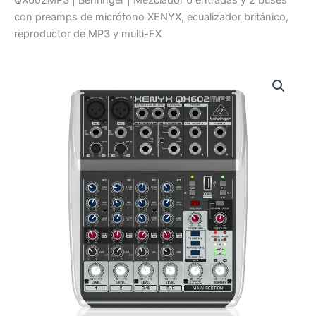
con preamps de micrófono XENYX, ecualizador británico,
reproductor de MP3 y multi-FX
QX602MP3
|
Behringer
|
Mezclador
6
entradas
y
2
buses
con
preamps
de
micrófono
XENYX,
ecualizador
británico,
reproductor