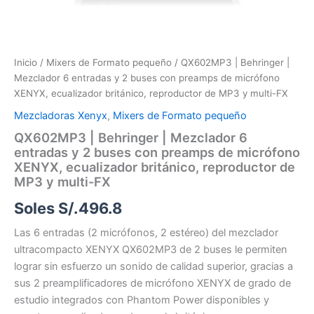
de
MP3
y
multi-
FX
Inicio
/
Mixers de Formato pequeño
/ QX602MP3 | Behringer |
cantidad
Mezclador 6 entradas y 2 buses con preamps de micrófono
XENYX, ecualizador británico, reproductor de MP3 y multi-FX
Mezcladoras Xenyx
,
Mixers de Formato pequeño
QX602MP3 | Behringer | Mezclador 6
entradas y 2 buses con preamps de micrófono
XENYX, ecualizador británico, reproductor de
MP3 y multi-FX
Soles S/.
496.8
Las 6 entradas (2 micrófonos, 2 estéreo) del mezclador
ultracompacto XENYX QX602MP3 de 2 buses le permiten
lograr sin esfuerzo un sonido de calidad superior, gracias a
sus 2 preamplificadores de micrófono XENYX de grado de
estudio integrados con Phantom Power disponibles y