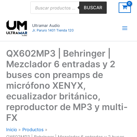
Ir
Búsqueda
BUSCAR
de
al
productos
contenido
Ultramar Audio
Jr. Paruro 1401 Tienda 120
QX602MP3 | Behringer |
Mezclador 6 entradas y 2
buses con preamps de
micrófono XENYX,
ecualizador británico,
reproductor de MP3 y multi-
FX
Inicio
Productos
QX602MP3 | Behringer | Mezclador 6 entradas y 2 buses