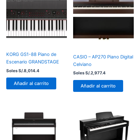
KORG GS1-88 Piano de
CASIO – AP270 Piano Digital
Escenario GRANDSTAGE
Celviano
Soles S/.
8,014.4
Soles S/.
2,977.4
Añadir al carrito
Añadir al carrito