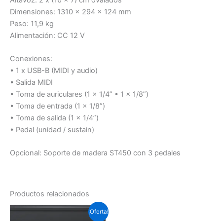
Dimensiones: 1310 x 294 x 124 mm
Peso: 11,9 kg
Alimentación: CC 12 V
Conexiones:
• 1 x USB-B (MIDI y audio)
• Salida MIDI
• Toma de auriculares (1 x 1/4” • 1 x 1/8”)
• Toma de entrada (1 x 1/8”)
• Toma de salida (1 x 1/4”)
• Pedal (unidad / sustain)
Opcional: Soporte de madera ST450 con 3 pedales
Productos relacionados
El
El
¡Oferta!
precio
precio