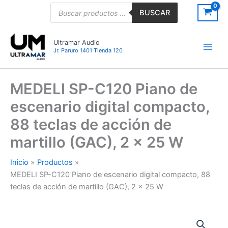
Ir
Búsqueda
BUSCAR
de
al
productos
contenido
Ultramar Audio
Jr. Paruro 1401 Tienda 120
MEDELI SP-C120 Piano de
escenario digital compacto,
88 teclas de acción de
martillo (GAC), 2 x 25 W
Inicio
Productos
MEDELI SP-C120 Piano de escenario digital compacto, 88
teclas de acción de martillo (GAC), 2 x 25 W
MEDELI
SP-