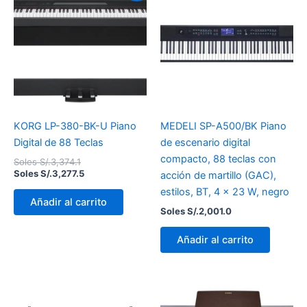
original
actual
era:
es:
Soles
Soles
S/.3,374.1.
S/.3,277.5.
KORG LP-380-BK-U Piano
MEDELI SP-A500/BK Piano
Digital de 88 Teclas
de escenario digital
compacto, 88 teclas con
Soles S/.
3,374.1
Soles S/.
3,277.5
acción de martillo (GAC),
estilos, BT, 4 x 23 W, negro
Añadir al carrito
Soles S/.
2,001.0
Añadir al carrito