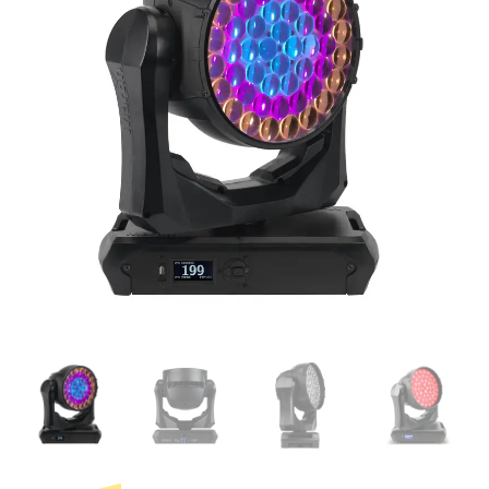
|
Proyector
LED
WASH
cantidad