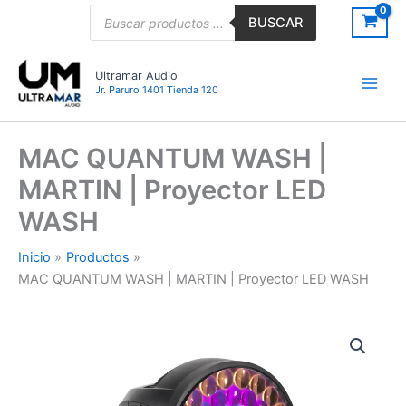
Ir
Búsqueda
BUSCAR
de
al
productos
contenido
Ultramar Audio
Jr. Paruro 1401 Tienda 120
MAC QUANTUM WASH |
MARTIN | Proyector LED
WASH
Inicio
Productos
MAC QUANTUM WASH | MARTIN | Proyector LED WASH
MAC
QUANTUM
WASH
|
MARTIN