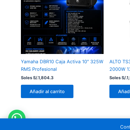
Yamaha DBR10 Caja Activa 10″ 325W
ALTO TS
RMS Profesional
2000W 1
Soles S/.
1,804.3
Soles S/.
1
Añadir al carrito
Añadi
Conf