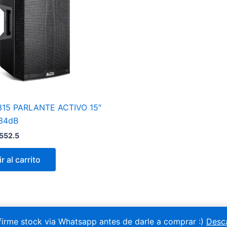
315 PARLANTE ACTIVO 15″
34dB
,552.5
r al carrito
irme stock via Whatsapp antes de darle a comprar :)
Desc