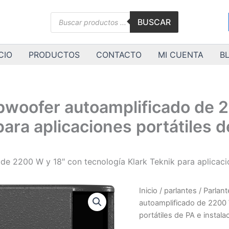
Búsqueda
BUSCAR
de
productos
CIO
PRODUCTOS
CONTACTO
MI CUENTA
B
bwoofer autoamplificado de 
para aplicaciones portátiles d
e 2200 W y 18″ con tecnología Klark Teknik para aplicacio
Inicio
/
parlantes
/
Parlant
autoamplificado de 2200 
portátiles de PA e instala