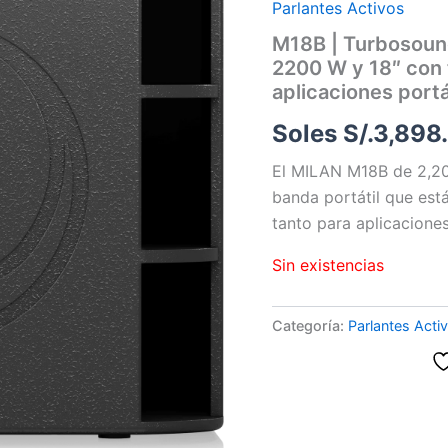
Parlantes Activos
M18B | Turbosoun
2200 W y 18″ con 
aplicaciones portá
Soles S/.
3,898
El MILAN M18B de 2,20
banda portátil que es
tanto para aplicacione
Sin existencias
Categoría:
Parlantes Acti