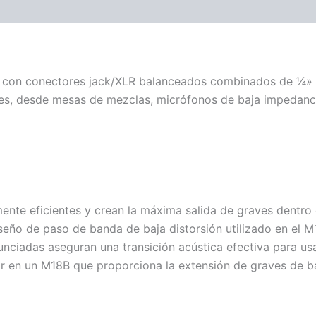
ones (0)
 con conectores jack/XLR balanceados combinados de ¼» y 
es, desde mesas de mezclas, micrófonos de baja impedancia
te eficientes y crean la máxima salida de graves dentro 
iseño de paso de banda de baja distorsión utilizado en el M
unciadas aseguran una transición acústica efectiva para us
tir en un M18B que proporciona la extensión de graves de b