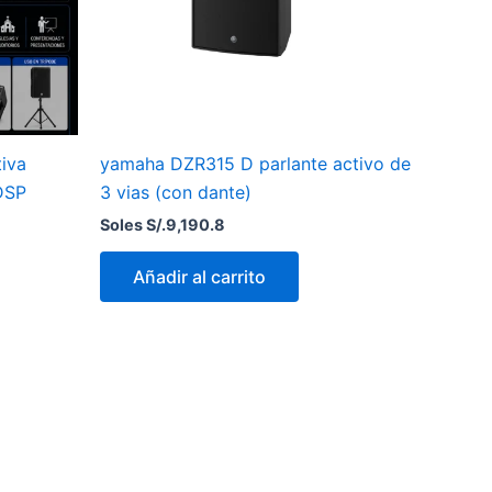
iva
yamaha DZR315 D parlante activo de
DSP
3 vias (con dante)
Soles S/.
9,190.8
Añadir al carrito