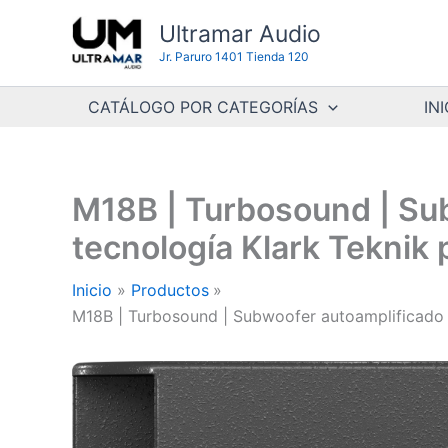
Ir
Ultramar Audio
al
Jr. Paruro 1401 Tienda 120
contenido
CATÁLOGO POR CATEGORÍAS
INI
M18B | Turbosound | Su
tecnología Klark Teknik 
Inicio
Productos
M18B | Turbosound | Subwoofer autoamplificado d