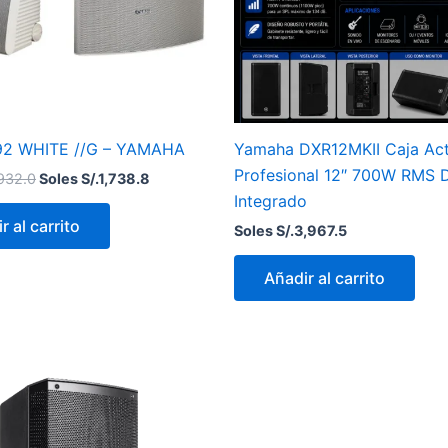
2 WHITE //G – YAMAHA
Yamaha DXR12MKII Caja Act
Profesional 12″ 700W RMS 
,932.0
Soles S/.
1,738.8
Integrado
r al carrito
Soles S/.
3,967.5
Añadir al carrito