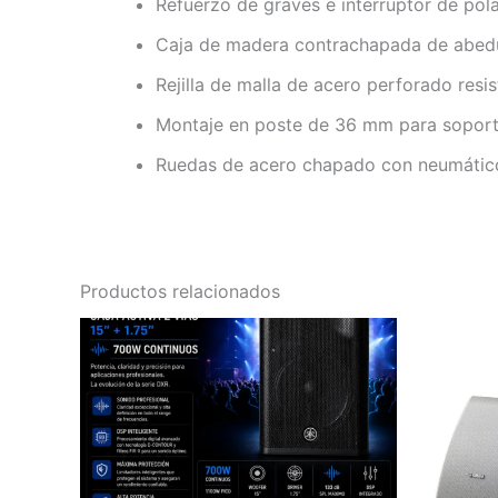
Refuerzo de graves e interruptor de pola
Caja de madera contrachapada de abedu
Rejilla de malla de acero perforado resi
Montaje en poste de 36 mm para soporte
Ruedas de acero chapado con neumáti
Productos relacionados