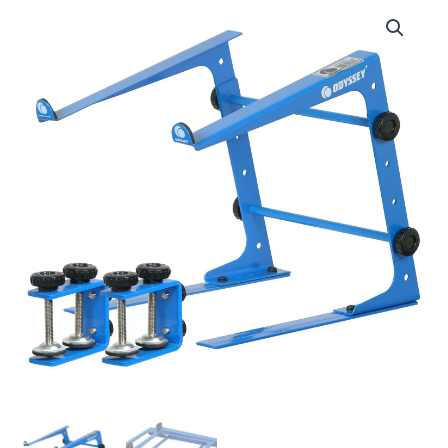
LSTANDBLU
|
ODYSSEY
|
SOPORTE
DE
DISEÑO™
DJ
SERIES
BLUE
L
CON
ABRAZADERAS
DE
MESA/ESTUCHE
cantidad