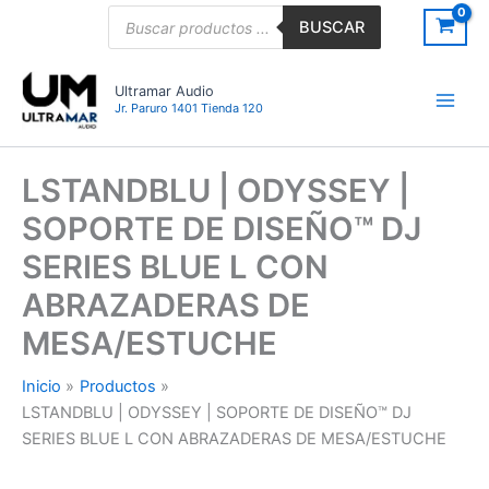
Ir
Búsqueda
BUSCAR
de
al
productos
contenido
Ultramar Audio
Jr. Paruro 1401 Tienda 120
LSTANDBLU | ODYSSEY |
SOPORTE DE DISEÑO™ DJ
SERIES BLUE L CON
ABRAZADERAS DE
MESA/ESTUCHE
Inicio
Productos
LSTANDBLU | ODYSSEY | SOPORTE DE DISEÑO™ DJ
SERIES BLUE L CON ABRAZADERAS DE MESA/ESTUCHE