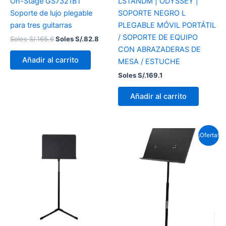
On-Stage GS7321BT
LSTANDM | ODYSSEY |
Soporte de lujo plegable
SOPORTE NEGRO L
para tres guitarras
PLEGABLE MÓVIL PORTÁTIL
/ SOPORTE DE EQUIPO
Soles S/.
165.6
Soles S/.
82.8
CON ABRAZADERAS DE
Añadir al carrito
MESA / ESTUCHE
Soles S/.
169.1
Añadir al carrito
El
El
¡Oferta!
precio
prec
original
actu
era:
es:
Soles
Sole
S/.203.6.
S/.15