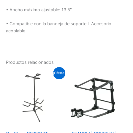
• Ancho máximo ajustable: 13.5″
• Compatible con la bandeja de soporte L Accesorio
acoplable
Productos relacionados
El
El
¡Oferta!
precio
precio
original
actual
era:
es:
Soles
Soles
S/.165.6.
S/.82.8.