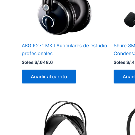
AKG K271 MKII Auriculares de estudio
Shure S
profesionales
Condensa
Soles S/.
648.6
Soles S/.
4
Añadir al carrito
Añadi