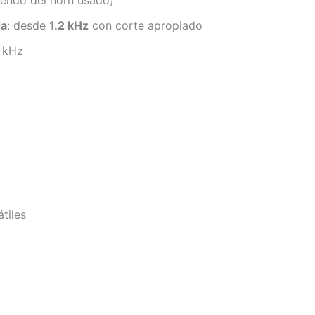
iendo del horn usado)
da
: desde
1.2 kHz
con corte apropiado
8 kHz
tiles