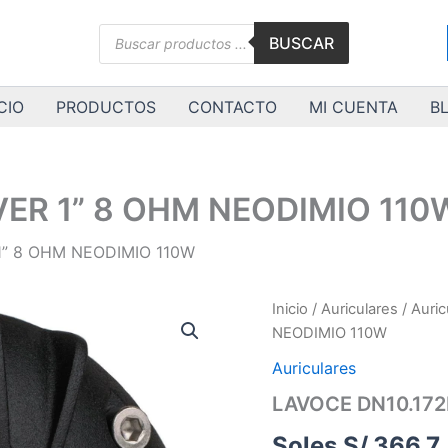
Búsqueda
BUSCAR
de
productos
CIO
PRODUCTOS
CONTACTO
MI CUENTA
B
VER 1” 8 OHM NEODIMIO 110
1” 8 OHM NEODIMIO 110W
LAVOCE
Inicio
/
Auriculares
/
Auric
DN10.172K
NEODIMIO 110W
DRIVER
1”
Auriculares
8
LAVOCE DN10.172
OHM
NEODIMIO
Soles S/.
366.7
110W