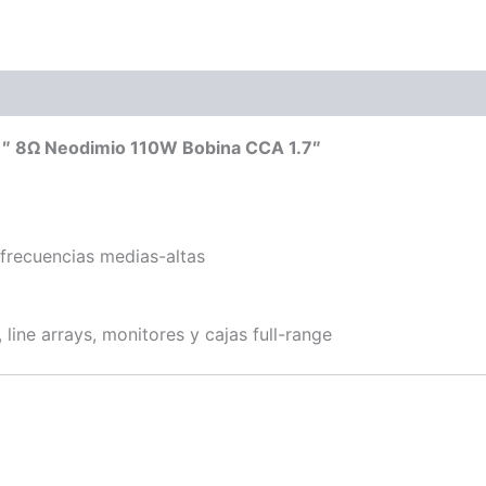
ones (0)
1″ 8Ω Neodimio 110W Bobina CCA 1.7″
frecuencias medias-altas
 line arrays, monitores y cajas full-range