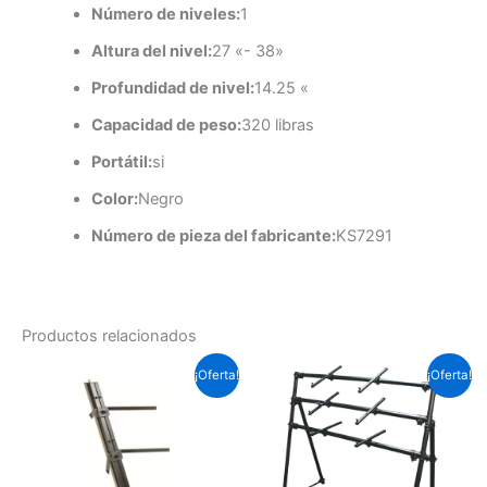
Número de niveles:
1
Altura del nivel:
27 «- 38»
Profundidad de nivel:
14.25 «
Capacidad de peso:
320 libras
Portátil:
si
Color:
Negro
Número de pieza del fabricante:
KS7291
Productos relacionados
El
El
El
El
¡Oferta!
¡Oferta!
precio
precio
precio
preci
original
actual
original
actua
era:
es:
era:
es:
Soles
Soles
Soles
Soles
S/.917.7.
S/.638.3.
S/.517.5.
S/.407