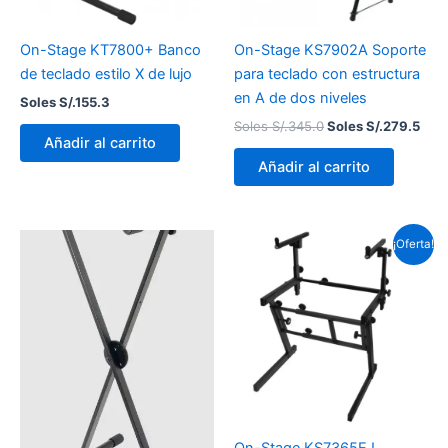
On-Stage KT7800+ Banco
On-Stage KS7902A Soporte
de teclado estilo X de lujo
para teclado con estructura
en A de dos niveles
Soles S/.
155.3
Soles S/.
345.0
Soles S/.
279.5
Añadir al carrito
Añadir al carrito
El
El
¡Oferta!
precio
prec
original
actu
era:
es:
Soles
Sol
S/.534.8.
S/.5
On-Stage KS7365EJ