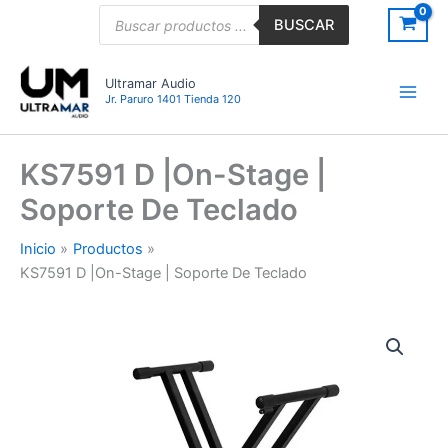
Ir
Búsqueda
BUSCAR
de
al
productos
contenido
Ultramar Audio
Jr. Paruro 1401 Tienda 120
KS7591 D |On-Stage |
Soporte De Teclado
Inicio
Productos
KS7591 D |On-Stage | Soporte De Teclado
KS7591
D
|On-
Stage
|
Soporte
De