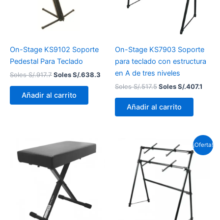
On-Stage KS9102 Soporte
On-Stage KS7903 Soporte
Pedestal Para Teclado
para teclado con estructura
en A de tres niveles
Soles S/.
917.7
Soles S/.
638.3
Soles S/.
517.5
Soles S/.
407.1
Añadir al carrito
Añadir al carrito
El
El
¡Oferta!
precio
prec
original
actu
era:
es:
Soles
Sole
S/.345.0.
S/.2