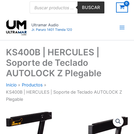
Ir
Búsqueda
BUSCAR
de
al
productos
contenido
Ultramar Audio
Jr. Paruro 1401 Tienda 120
KS400B | HERCULES |
Soporte de Teclado
AUTOLOCK Z Plegable
Inicio
Productos
KS400B | HERCULES | Soporte de Teclado AUTOLOCK Z
Plegable
KS400B
|
HERCULES
|