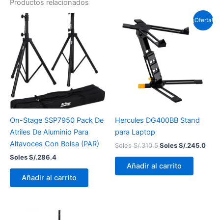
Productos relacionados
El
El
¡Oferta!
precio
prec
original
actu
era:
es:
Soles
Sole
S/.310.5.
S/.2
On-Stage SSP7950 Pack De
Hercules DG400BB Stand
Atriles De Aluminio Para
para Laptop
Altavoces Con Bolsa (PAR)
Soles S/.
310.5
Soles S/.
245.0
Soles S/.
286.4
Añadir al carrito
Añadir al carrito