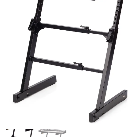
Soporte
de
Teclado
AUTOLOCK
Z
Plegable
cantidad