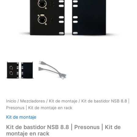
|
Presonus
|
Kit
de
montaje
en
rack
cantidad
Inicio
/
Mezcladores
/
Kit de montaje
/ Kit de bastidor NSB 8.8 |
Presonus | Kit de montaje en rack
Kit de montaje
Kit de bastidor NSB 8.8 | Presonus | Kit de
montaje en rack