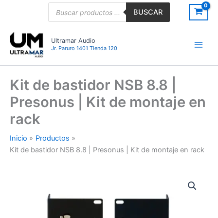
Ir
Búsqueda
BUSCAR
de
al
productos
contenido
Ultramar Audio
Jr. Paruro 1401 Tienda 120
Kit de bastidor NSB 8.8 |
Presonus | Kit de montaje en
rack
Inicio
Productos
Kit de bastidor NSB 8.8 | Presonus | Kit de montaje en rack
Kit
de
bastidor
NSB
8.8