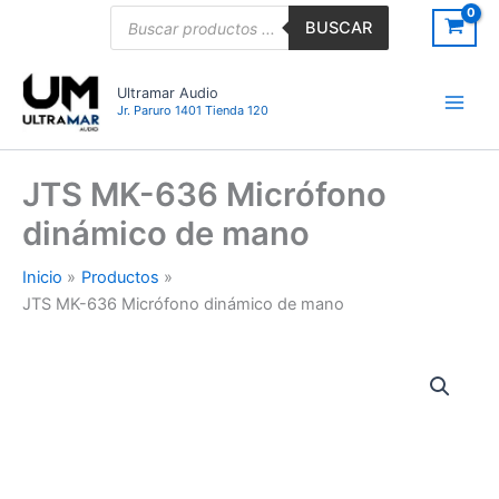
Ir
Búsqueda
BUSCAR
de
al
productos
contenido
Ultramar Audio
Jr. Paruro 1401 Tienda 120
JTS MK-636 Micrófono
dinámico de mano
Inicio
Productos
JTS MK-636 Micrófono dinámico de mano
JTS
MK-
636
Micrófono
dinámico
de
mano