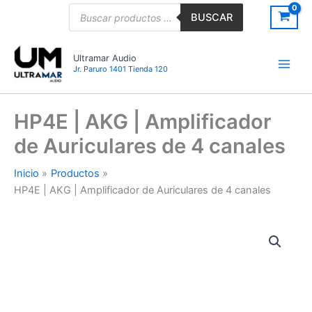
Ir
Búsqueda
BUSCAR
de
al
productos
contenido
Ultramar Audio
Jr. Paruro 1401 Tienda 120
HP4E | AKG | Amplificador
de Auriculares de 4 canales
Inicio
Productos
HP4E | AKG | Amplificador de Auriculares de 4 canales
HP4E
|
AKG
|
Amplificador
de
Auriculares