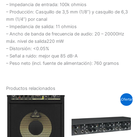
– Impedancia de entrada:
100k ohmios
– Producción:
Casquillo de 3,5 mm (1/8”) y casquillo de 6,3
mm (1/4”) por canal
– Impedancia de salida:
11 ohmios
– Ancho de banda de frecuencia de audio:
20 – 20000Hz
máx. nivel de salida
220 mW
– Distorsión:
<0.05%
– Señal a ruido:
mejor que 85 dB-A
– Peso neto (incl. fuente de alimentación):
760 gramos
Productos relacionados
El
El
¡Oferta!
precio
prec
original
actu
era:
es:
Soles
Sole
S/.879.8.
S/.8