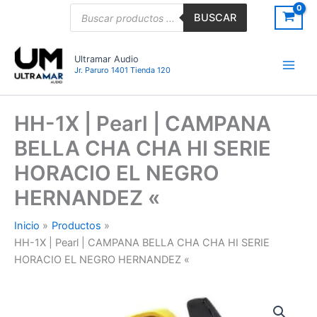
Ir
Búsqueda
BUSCAR
de
al
productos
contenido
Ultramar Audio
Jr. Paruro 1401 Tienda 120
HH-1X | Pearl | CAMPANA
BELLA CHA CHA HI SERIE
HORACIO EL NEGRO
HERNANDEZ «
Inicio
Productos
HH-1X | Pearl | CAMPANA BELLA CHA CHA HI SERIE
HORACIO EL NEGRO HERNANDEZ «
HH-
1X