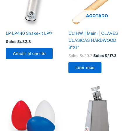
AGOTADO
LP LP440 Shake-It LP®
CL1HW | Meinl | CLAVES
CLASICAS HARDWOOD
Soles S/.
82.8
8″X1″
Añadir al carrito
Soles S/.
20.7
Soles S/.
17.3
Leer más