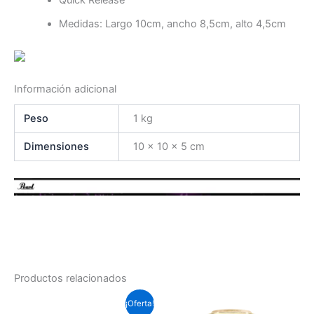
Medidas: Largo 10cm, ancho 8,5cm, alto 4,5cm
Información adicional
Peso
1 kg
Dimensiones
10 × 10 × 5 cm
Productos relacionados
El
El
¡Oferta!
precio
precio