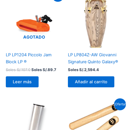
original
actual
era:
es:
Soles
Soles
S/.107.0.
S/.89.7.
AGOTADO
LP LP1204 Piccolo Jam
LP LP804Z-AW Giovanni
Block LP ®
Signature Quinto Galaxy®
Soles S/.
107.0
Soles S/.
89.7
Soles S/.
2,594.4
Leer más
Añadir al carrito
El
El
¡Oferta!
precio
precio
original
actual
era:
es:
Soles
Soles
S/.20.7.
S/.17.3.