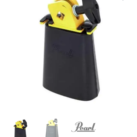
|
Pearl
|
CAMPANA
BELLA
CHA
CHA
HI
SERIE
HORACIO
EL
NEGRO
HERNANDEZ
"
cantidad