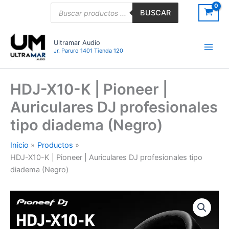
Ir
Búsqueda
BUSCAR
de
al
productos
contenido
Ultramar Audio
Jr. Paruro 1401 Tienda 120
HDJ-X10-K | Pioneer |
Auriculares DJ profesionales
tipo diadema (Negro)
Inicio
Productos
HDJ-X10-K | Pioneer | Auriculares DJ profesionales tipo
diadema (Negro)
HDJ-
X10-
K
|