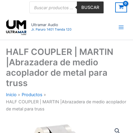
Ir
Búsqueda
BUSCAR
de
al
productos
contenido
Ultramar Audio
Jr. Paruro 1401 Tienda 120
HALF COUPLER | MARTIN
|Abrazadera de medio
acoplador de metal para
truss
Inicio
Productos
HALF COUPLER | MARTIN |Abrazadera de medio acoplador
de metal para truss
HALF
COUPLER