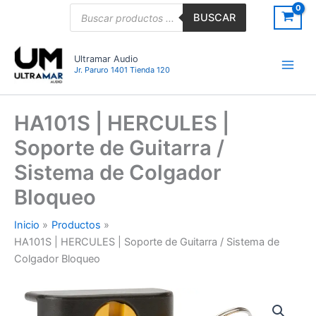
Ir
Búsqueda
BUSCAR
de
al
productos
contenido
Ultramar Audio
Jr. Paruro 1401 Tienda 120
HA101S | HERCULES |
Soporte de Guitarra /
Sistema de Colgador
Bloqueo
Inicio
Productos
HA101S | HERCULES | Soporte de Guitarra / Sistema de
Colgador Bloqueo
HA101S
|