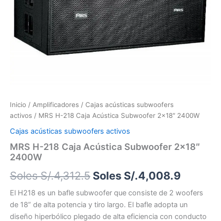
2400W
Soles
Soles
cantidad
S/.4,312.5.
S/.4,00
Inicio
/
Amplificadores
/
Cajas acústicas subwoofers
activos
/ MRS H-218 Caja Acústica Subwoofer 2×18″ 2400W
Cajas acústicas subwoofers activos
MRS H-218 Caja Acústica Subwoofer 2×18″
2400W
Soles S/.
4,312.5
Soles S/.
4,008.9
El H218 es un bafle subwoofer que consiste de 2 woofers
de 18” de alta potencia y tiro largo. El bafle adopta un
diseño hiperbólico plegado de alta eficiencia con conducto