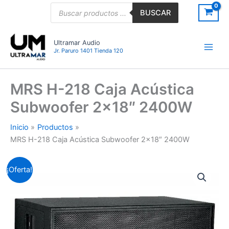
Ir
Búsqueda
BUSCAR
de
al
productos
contenido
Ultramar Audio
Jr. Paruro 1401 Tienda 120
MRS H-218 Caja Acústica
Subwoofer 2×18″ 2400W
Inicio
Productos
MRS H-218 Caja Acústica Subwoofer 2×18″ 2400W
MRS
El
El
¡Oferta!
H-
218
precio
precio
Caja
original
actual
Acústica
Subwoofer
era:
es:
2x18"