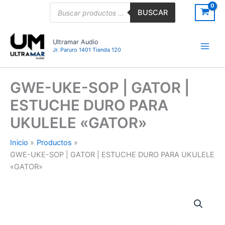
Ir
Búsqueda
BUSCAR
de
al
productos
contenido
Ultramar Audio
Jr. Paruro 1401 Tienda 120
GWE-UKE-SOP | GATOR |
ESTUCHE DURO PARA
UKULELE «GATOR»
Inicio
Productos
GWE-UKE-SOP | GATOR | ESTUCHE DURO PARA UKULELE
«GATOR»
GWE-
UKE-
SOP
|