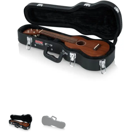
GATOR
|
ESTUCHE
DURO
PARA
UKULELE
"GATOR"
cantidad