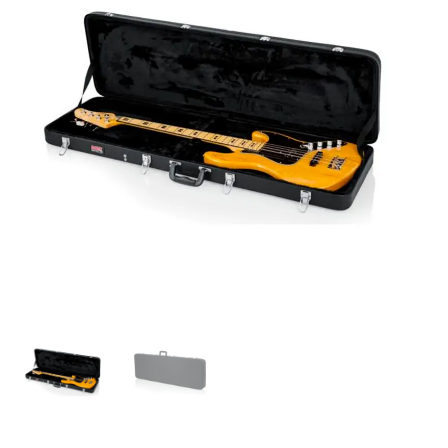
CASE
DURO
PARA
BAJOS
"GATOR"
cantidad