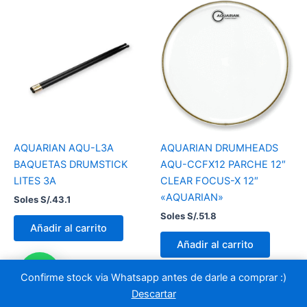
AQUARIAN AQU-L3A
AQUARIAN DRUMHEADS
BAQUETAS DRUMSTICK
AQU-CCFX12 PARCHE 12″
LITES 3A
CLEAR FOCUS-X 12″
«AQUARIAN»
Soles S/.
43.1
Soles S/.
51.8
Añadir al carrito
Añadir al carrito
Confirme stock via Whatsapp antes de darle a comprar :)
Descartar