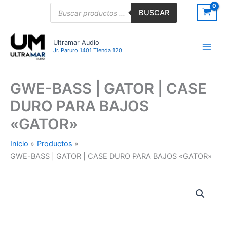
Ir
Búsqueda
BUSCAR
de
al
productos
contenido
Ultramar Audio
Jr. Paruro 1401 Tienda 120
GWE-BASS | GATOR | CASE
DURO PARA BAJOS
«GATOR»
Inicio
Productos
GWE-BASS | GATOR | CASE DURO PARA BAJOS «GATOR»
GWE-
BASS
|
GATOR
|