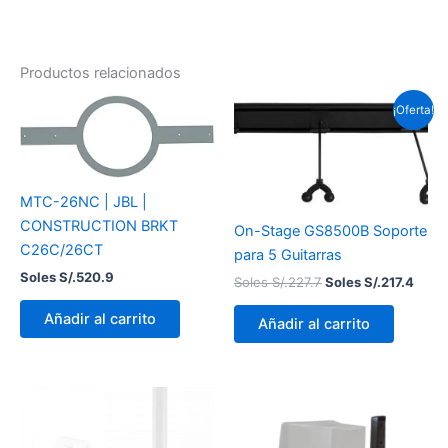
Productos relacionados
El
El
¡Oferta!
precio
preci
original
actua
era:
es:
Soles
Sole
S/.227.7.
S/.21
MTC-26NC | JBL |
CONSTRUCTION BRKT
On-Stage GS8500B Soporte
C26C/26CT
para 5 Guitarras
Soles S/.
520.9
Soles S/.
227.7
Soles S/.
217.4
Añadir al carrito
Añadir al carrito