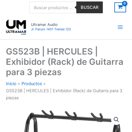
Ir
Búsqueda
BUSCAR
de
al
productos
contenido
Ultramar Audio
Jr. Paruro 1401 Tienda 120
GS523B | HERCULES |
Exhibidor (Rack) de Guitarra
para 3 piezas
Inicio
Productos
GS523B | HERCULES | Exhibidor (Rack) de Guitarra para 3
piezas
GS523B
|
HERCULES
|