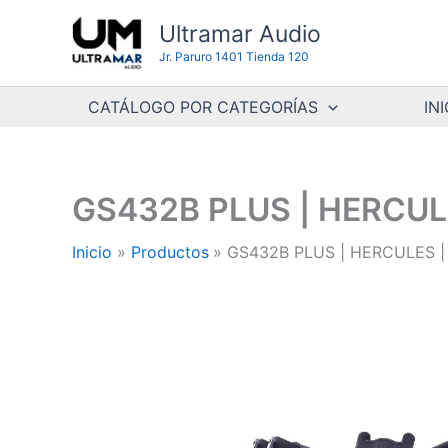
Ir
Ultramar Audio
al
Jr. Paruro 1401 Tienda 120
contenido
CATÁLOGO POR CATEGORÍAS
INI
GS432B PLUS | HERCULES 
Inicio
Productos
GS432B PLUS | HERCULES | So