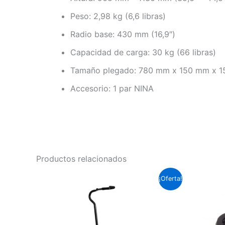
Peso: 2,98 kg (6,6 libras)
Radio base: 430 mm (16,9″)
Capacidad de carga: 30 kg (66 libras)
Tamaño plegado: 780 mm x 150 mm x 150
Accesorio: 1 par NINA
Productos relacionados
El
El
¡Oferta!
precio
precio
original
actual
era:
es:
Soles
Soles
S/.86.3.
S/.72.5.