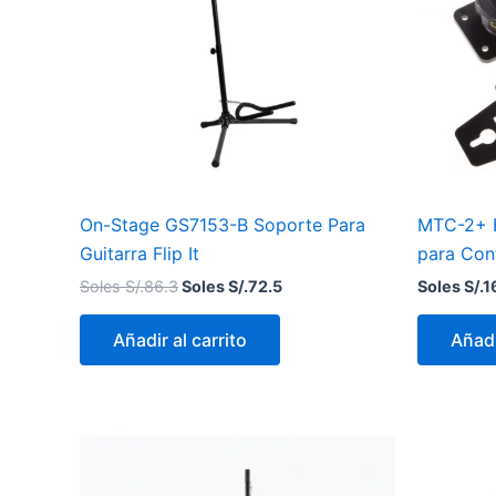
On-Stage GS7153-B Soporte Para
MTC-2+ B
Guitarra Flip It
para Con
Soles S/.
86.3
Soles S/.
72.5
Soles S/.
1
Añadir al carrito
Añadi