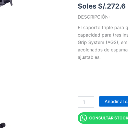
Soles S/.
272.6
Triple,
respaldo
DESCRIPCIÓN:
plegable
cantidad
El soporte triple par
capacidad para tres in
Grip System (AGS), emb
acolchados de espuma 
ajustables.
Añadir al c
CONSULTAR STOCK