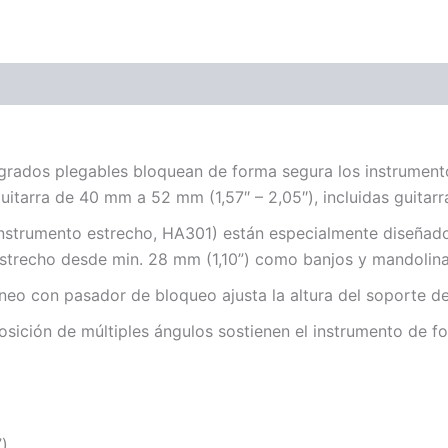
ones (0)
grados plegables bloquean de forma segura los instrument
tarra de 40 mm a 52 mm (1,57″ – 2,05″), incluidas guitarras
 instrumento estrecho, HA301) están especialmente diseñad
strecho desde min. 28 mm (1,10”) como banjos y mandolina
neo con pasador de bloqueo ajusta la altura del soporte de 
osición de múltiples ángulos sostienen el instrumento de f
”)