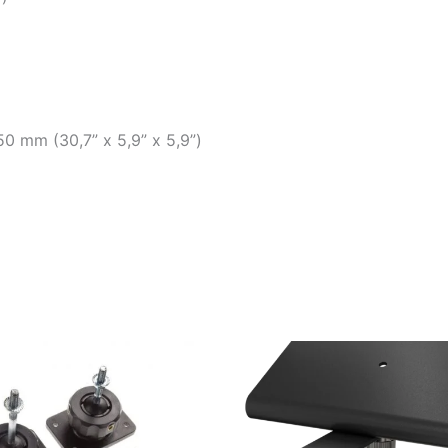
 mm (30,7” x 5,9” x 5,9”)