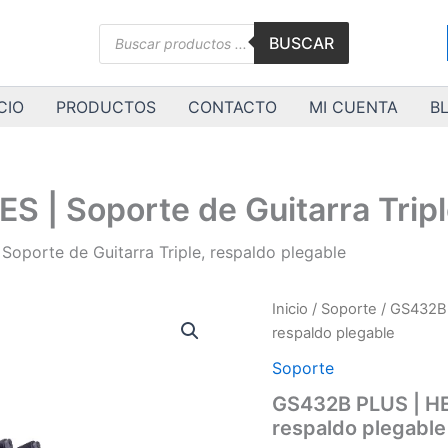
Búsqueda
BUSCAR
de
productos
CIO
PRODUCTOS
CONTACTO
MI CUENTA
B
| Soporte de Guitarra Tripl
porte de Guitarra Triple, respaldo plegable
GS432B
Inicio
/
Soporte
/ GS432B 
PLUS
respaldo plegable
|
HERCULES
Soporte
|
GS432B PLUS | HER
Soporte
respaldo plegable
de
Guitarra