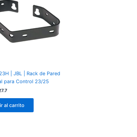
3H | JBL | Rack de Pared
al para Control 23/25
27.7
r al carrito