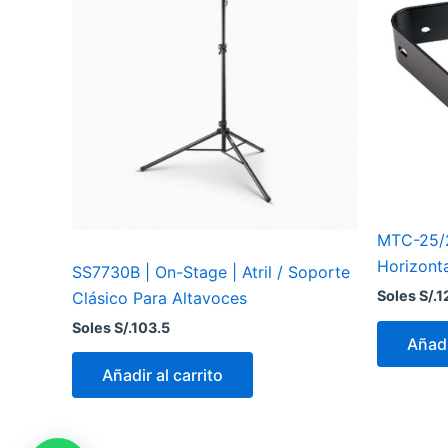
MTC-25/2
Horizont
SS7730B | On-Stage | Atril / Soporte
Soles S/.
1
Clásico Para Altavoces
Soles S/.
103.5
Añadi
Añadir al carrito