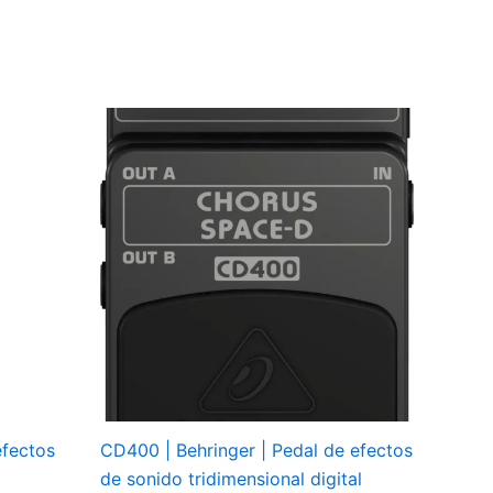
efectos
CD400 | Behringer | Pedal de efectos
de sonido tridimensional digital