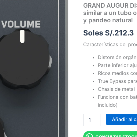
GRAND AUGUR DIST
|
Distorsión
similar a un tubo 
similar
y pandeo natural
a
un
Soles S/.
212.3
tubo
orgánico
Características del pr
con
extremo
Distorsión orgán
inferior
Parte inferior a
apretado
y
Ricos medios co
pandeo
True Bypass para
natural
Chasis de metal
cantidad
Funciona con bat
incluido)
Añadir al c
CONSULTAR STOCK