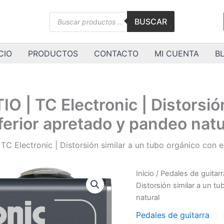
Búsqueda
BUSCAR
de
productos
CIO
PRODUCTOS
CONTACTO
MI CUENTA
B
 TC Electronic | Distorsión 
ferior apretado y pandeo natu
Electronic | Distorsión similar a un tubo orgánico con e
GRAND
Inicio
/
Pedales de guitarr
AUGUR
Distorsión similar a un t
DISTORTIO
natural
|
TC
Pedales de guitarra
Electronic