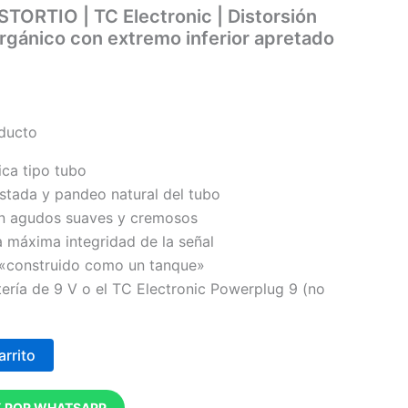
ORTIO | TC Electronic | Distorsión
orgánico con extremo inferior apretado
oducto
ica tipo tubo
justada y pandeo natural del tubo
n agudos suaves y cremosos
 máxima integridad de la señal
 «construido como un tanque»
ería de 9 V o el TC Electronic Powerplug 9 (no
arrito
 POR WHATSAPP