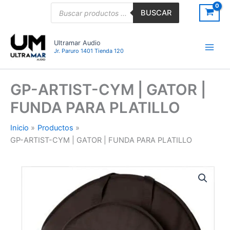
Ir
Búsqueda
BUSCAR
de
al
productos
contenido
Ultramar Audio
Jr. Paruro 1401 Tienda 120
GP-ARTIST-CYM | GATOR |
FUNDA PARA PLATILLO
Inicio
Productos
GP-ARTIST-CYM | GATOR | FUNDA PARA PLATILLO
GP-
ARTIST-
CYM
|
GATOR
|
FUNDA