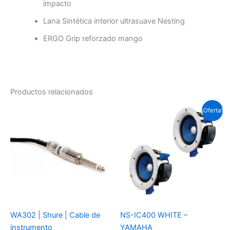
impacto
Lana Sintética interior ultrasuave Nesting
ERGO Grip reforzado mango
Productos relacionados
El
El
¡Oferta!
precio
prec
original
actu
era:
es:
Soles
Sole
S/.517.5.
S/.4
WA302 | Shure | Cable de
NS-IC400 WHITE –
instrumento
YAMAHA