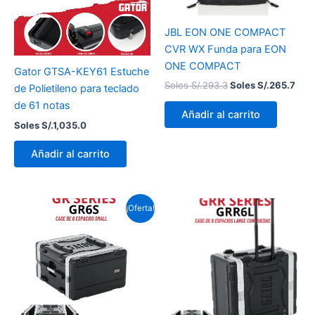
JBL EON ONE COMPACT
CVR WX Funda para EON
ONE COMPACT
Gator GTSA-KEY61 Estuche
Soles S/.
293.3
Soles S/.
265.7
de Polietileno para teclado
de 61 notas
Añadir al carrito
Soles S/.
1,035.0
Añadir al carrito
El
El
¡Oferta!
precio
precio
original
actual
era:
es:
Soles
Soles
S/.569.3.
S/.489.9.