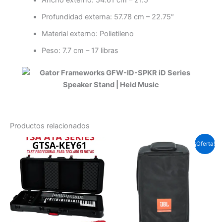
Profundidad externa: 57.78 cm – 22.75″
Material externo: Polietileno
Peso: 7.7 cm – 17 libras
Productos relacionados
El
El
¡Oferta!
precio
prec
original
actu
era:
es:
Soles
Sole
S/.293.3.
S/.2