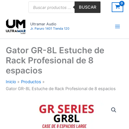
Ir
Búsqueda
BUSCAR
de
al
productos
contenido
Ultramar Audio
Jr. Paruro 1401 Tienda 120
Gator GR-8L Estuche de
Rack Profesional de 8
espacios
Inicio
Productos
Gator GR-8L Estuche de Rack Profesional de 8 espacios
Gator
GR-
8L
Estuche
de