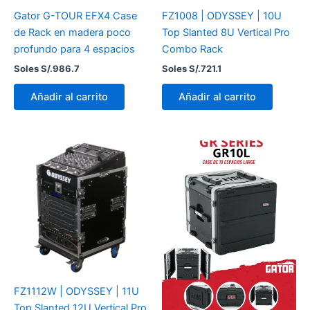
Gator G-TOUR EFX4 Case
FZ1008 | ODYSSEY | 10U
de Rack en madera poco
Top Slanted 8U Vertical Pro
profundo para 4 espacios
Combo Rack
Soles S/.
986.7
Soles S/.
721.1
Añadir al carrito
Añadir al carrito
FZ1112W | ODYSSEY | 11U
Top Slanted 12U Vertical Pro