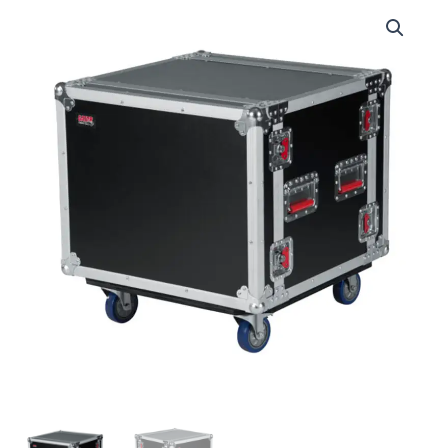
G-
TOURS
SHK8
CAS
|
GATOR
|
ESTUCHE
DE
ESTANTE
DE
VUELO
ATA
SHOCK
WOOD;
8U;
CON
RUEDAS
cantidad