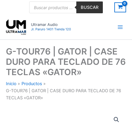
Ir
Búsqueda
BUSCAR
de
al
productos
contenido
Ultramar Audio
Jr. Paruro 1401 Tienda 120
G-TOUR76 | GATOR | CASE
DURO PARA TECLADO DE 76
TECLAS «GATOR»
Inicio
Productos
G-TOUR76 | GATOR | CASE DURO PARA TECLADO DE 76
TECLAS «GATOR»
G-
TOUR76
|
GATOR