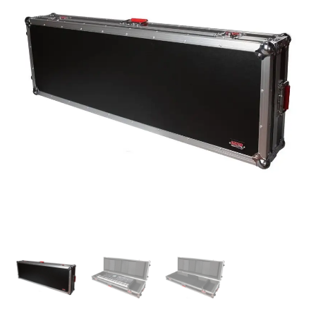
|
CASE
DURO
PARA
TECLADO
DE
76
TECLAS
"GATOR"
cantidad