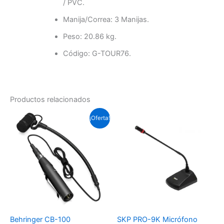
/ PVC.
Manija/Correa: 3 Manijas.
Peso: 20.86 kg.
Código: G-TOUR76.
Productos relacionados
El
El
¡Oferta!
precio
precio
original
actual
era:
es:
Soles
Soles
S/.207.0.
S/.189.8.
Behringer CB-100
SKP PRO-9K Micrófono