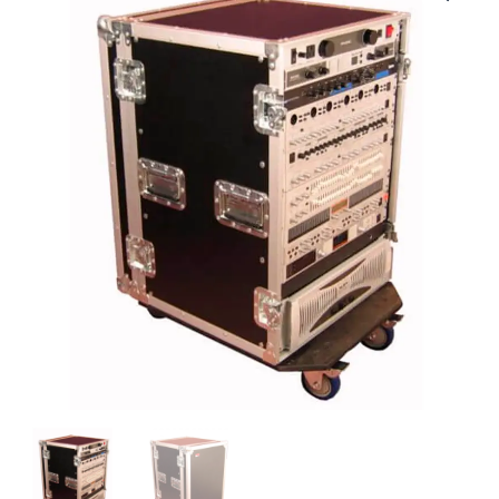
16U
CAST
|
GATOR
|
CASE
MADERA
ATA
C/RUEDAS,
10U,
17"
"GATOR"
cantidad