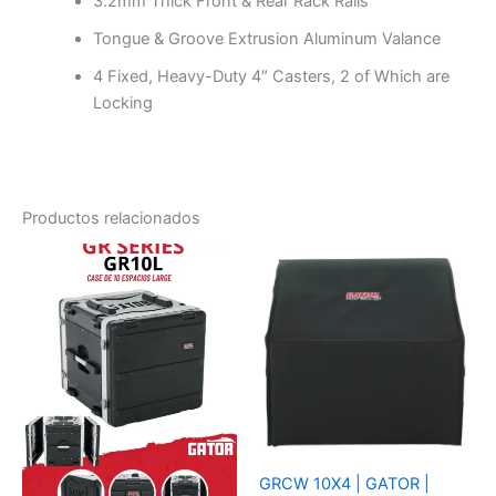
3.2mm Thick Front & Rear Rack Rails
Tongue & Groove Extrusion Aluminum Valance
4 Fixed, Heavy-Duty 4″ Casters, 2 of Which are
Locking
Productos relacionados
GRCW 10X4 | GATOR |