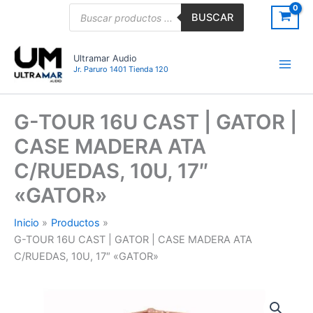
Ir
Búsqueda
BUSCAR
de
al
productos
contenido
Ultramar Audio
Jr. Paruro 1401 Tienda 120
G-TOUR 16U CAST | GATOR |
CASE MADERA ATA
C/RUEDAS, 10U, 17″
«GATOR»
Inicio
Productos
G-TOUR 16U CAST | GATOR | CASE MADERA ATA
C/RUEDAS, 10U, 17″ «GATOR»
G-
TOUR