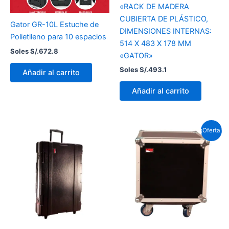
«RACK DE MADERA
CUBIERTA DE PLÁSTICO,
Gator GR-10L Estuche de
DIMENSIONES INTERNAS:
Polietileno para 10 espacios
514 X 483 X 178 MM
Soles S/.
672.8
«GATOR»
Soles S/.
493.1
Añadir al carrito
Añadir al carrito
El
El
¡Oferta!
precio
precio
original
actual
era:
es:
Soles
Soles
S/.1,395.2.
S/.1,204.1.