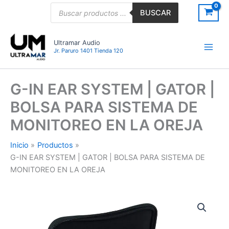
Ir
Búsqueda
BUSCAR
de
al
productos
contenido
Ultramar Audio
Jr. Paruro 1401 Tienda 120
G-IN EAR SYSTEM | GATOR |
BOLSA PARA SISTEMA DE
MONITOREO EN LA OREJA
Inicio
Productos
G-IN EAR SYSTEM | GATOR | BOLSA PARA SISTEMA DE
MONITOREO EN LA OREJA
G-
IN
EAR
SYSTEM