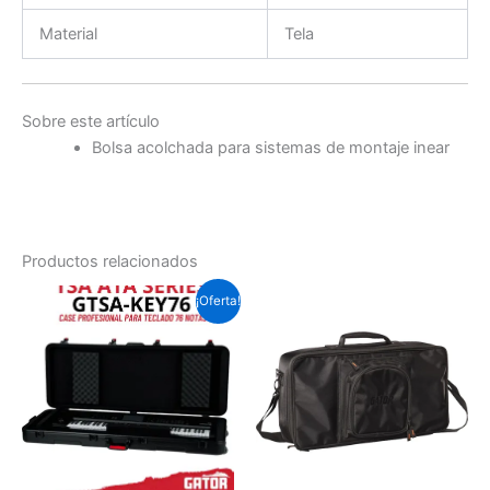
Material
Tela
Sobre este artículo
Bolsa acolchada para sistemas de montaje inear
Productos relacionados
El
El
¡Oferta!
precio
precio
original
actual
era:
es:
Soles
Soles
S/.1,313.4.
S/.1,155.8.