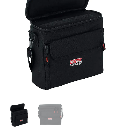
|
GATOR
|
BOLSA
PARA
SISTEMA
DE
MONITOREO
EN
LA
OREJA
cantidad