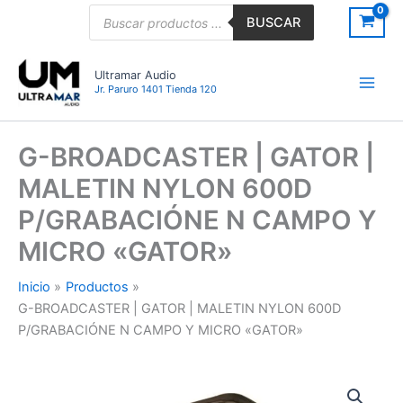
Ir
Búsqueda
BUSCAR
de
al
productos
contenido
Ultramar Audio
Jr. Paruro 1401 Tienda 120
G-BROADCASTER | GATOR |
MALETIN NYLON 600D
P/GRABACIÓNE N CAMPO Y
MICRO «GATOR»
Inicio
Productos
G-BROADCASTER | GATOR | MALETIN NYLON 600D
P/GRABACIÓNE N CAMPO Y MICRO «GATOR»