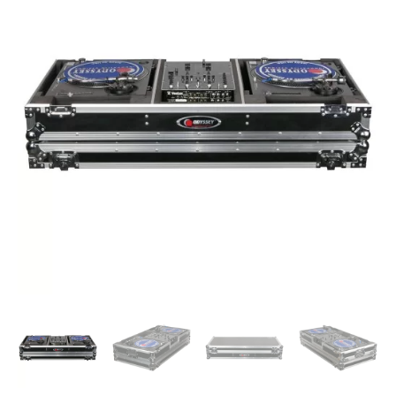
CASE
ATA
BATTLE
MODE
P/2
TORNAMESAS
Y
1
MIXER
cantidad