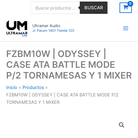
Ir
Búsqueda
BUSCAR
de
al
productos
contenido
Ultramar Audio
Jr. Paruro 1401 Tienda 120
FZBM10W | ODYSSEY |
CASE ATA BATTLE MODE
P/2 TORNAMESAS Y 1 MIXER
Inicio
Productos
FZBM10W | ODYSSEY | CASE ATA BATTLE MODE P/2
TORNAMESAS Y 1 MIXER
FZBM10W
|
ODYSSEY
|