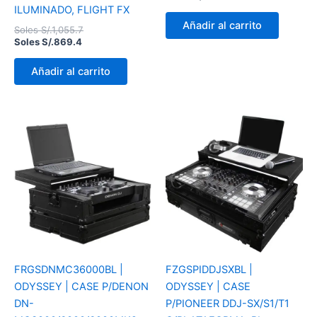
ILUMINADO, FLIGHT FX
Añadir al carrito
Soles S/.
1,055.7
Soles S/.
869.4
Añadir al carrito
FRGSDNMC36000BL |
FZGSPIDDJSXBL |
ODYSSEY | CASE P/DENON
ODYSSEY | CASE
DN-
P/PIONEER DDJ-SX/S1/T1