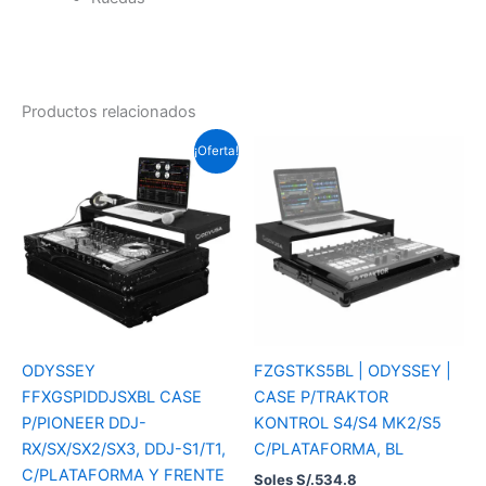
Productos relacionados
El
El
¡Oferta!
precio
precio
actual
original
es:
era:
Soles
Soles
S/.869.4.
S/.1,055.7.
ODYSSEY
FZGSTKS5BL | ODYSSEY |
FFXGSPIDDJSXBL CASE
CASE P/TRAKTOR
P/PIONEER DDJ-
KONTROL S4/S4 MK2/S5
RX/SX/SX2/SX3, DDJ-S1/T1,
C/PLATAFORMA, BL
C/PLATAFORMA Y FRENTE
Soles S/.
534.8