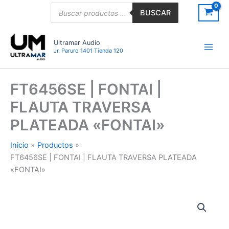
Ir
Búsqueda
BUSCAR
de
al
productos
contenido
Ultramar Audio
Jr. Paruro 1401 Tienda 120
FT6456SE | FONTAI |
FLAUTA TRAVERSA
PLATEADA «FONTAI»
Inicio
Productos
FT6456SE | FONTAI | FLAUTA TRAVERSA PLATEADA
«FONTAI»
FT6456SE
|
FONTAI
|