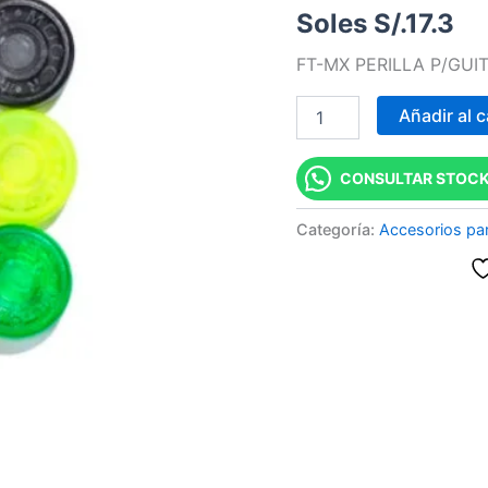
Soles S/.
17.3
DE
PEDAL
FT-MX PERILLA P/GU
COLORES
cantidad
Añadir al c
CONSULTAR STOCK
Categoría:
Accesorios pa