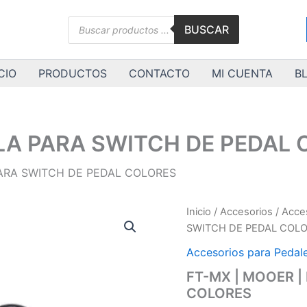
Búsqueda
BUSCAR
de
productos
CIO
PRODUCTOS
CONTACTO
MI CUENTA
B
LLA PARA SWITCH DE PEDAL
PARA SWITCH DE PEDAL COLORES
FT-
Inicio
/
Accesorios
/
Acces
MX
SWITCH DE PEDAL COL
|
MOOER
Accesorios para Pedal
|
FT-MX | MOOER |
PERILLA
COLORES
PARA
SWITCH