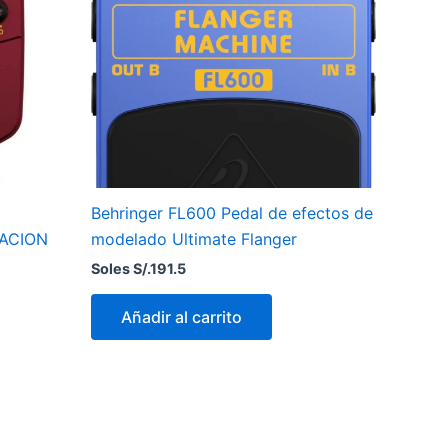
Behringer FL600 Pedal de efectos de
ACION
modelado Ultimate Flanger
Soles S/.
191.5
Añadir al carrito