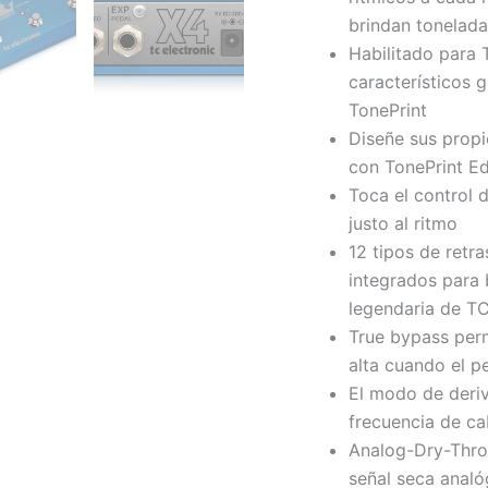
brindan tonelada
Habilitado para T
característicos g
TonePrint
Diseñe sus propi
con TonePrint Ed
Toca el control 
justo al ritmo
12 tipos de retr
integrados para 
legendaria de T
True bypass per
alta cuando el p
El modo de deriv
frecuencia de ca
Analog-Dry-Throu
señal seca analó