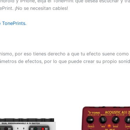
Android y iPhone, elija el TonePrint que desea escuchar y t
ePrint. ¡No se necesitan cables!
 TonePrints.
ismo, por eso tienes derecho a que tu efecto suene como TÚ
rámetros de efectos, por lo que puede crear su propio sonid