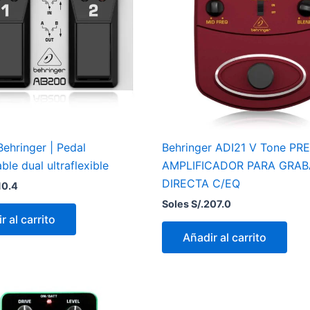
ehringer | Pedal
Behringer ADI21 V Tone PRE
le dual ultraflexible
AMPLIFICADOR PARA GRAB
DIRECTA C/EQ
10.4
Soles S/.
207.0
r al carrito
Añadir al carrito