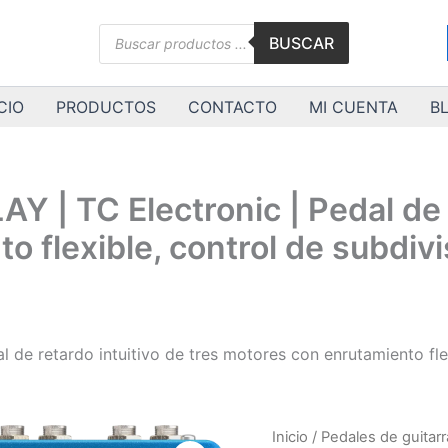
Búsqueda
BUSCAR
de
productos
CIO
PRODUCTOS
CONTACTO
MI CUENTA
B
| TC Electronic | Pedal de re
 flexible, control de subdivi
e retardo intuitivo de tres motores con enrutamiento flex
FLASHBACK
Inicio
/
Pedales de guitarr