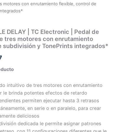
res motores con enrutamiento flexible, control de
integrados*
 DELAY | TC Electronic | Pedal de
 de tres motores con enrutamiento
de subdivisión y TonePrints integrados*
7
oducto
rdo intuitivo de tres motores con enrutamiento
or le brinda potentes efectos de retardo
ndientes permiten ejecutar hasta 3 retrasos
áneamente, en serie o en paralelo, para crear
amente deliciosos
bdivisión dedicada le permite asignar patrones
retraso, con 11 configuraciones diferentes que le