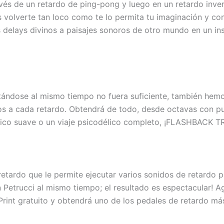
avés de un retardo de ping-pong y luego en un retardo inve
lverte tan loco como te lo permita tu imaginación y con 
s delays divinos a paisajes sonoros de otro mundo en un ins
utándose al mismo tiempo no fuera suficiente, también hem
os a cada retardo. Obtendrá de todo, desde octavas con punt
tmico suave o un viaje psicodélico completo, ¡FLASHBACK 
ardo que le permite ejecutar varios sonidos de retardo pe
Petrucci al mismo tiempo; el resultado es espectacular! A
Print gratuito y obtendrá uno de los pedales de retardo má