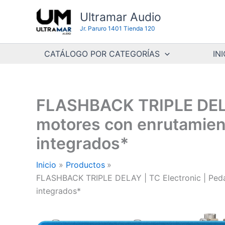
Ir
Ultramar Audio
al
Jr. Paruro 1401 Tienda 120
contenido
CATÁLOGO POR CATEGORÍAS
INI
FLASHBACK TRIPLE DELAY 
motores con enrutamiento
integrados*
Inicio
Productos
FLASHBACK TRIPLE DELAY | TC Electronic | Pedal d
integrados*