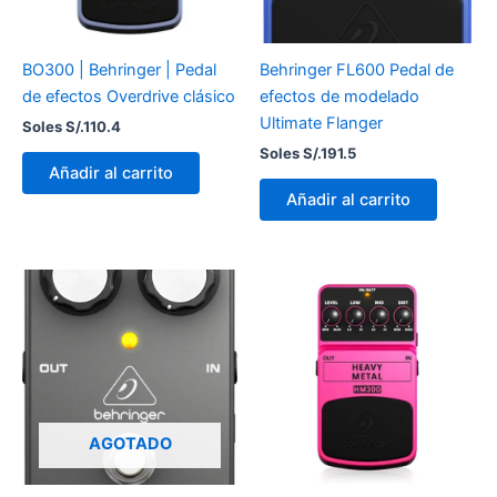
BO300 | Behringer | Pedal
Behringer FL600 Pedal de
de efectos Overdrive clásico
efectos de modelado
Ultimate Flanger
Soles S/.
110.4
Soles S/.
191.5
Añadir al carrito
Añadir al carrito
AGOTADO