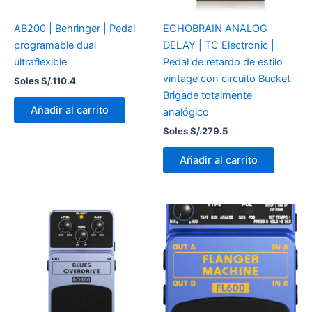
AB200 | Behringer | Pedal
ECHOBRAIN ANALOG
programable dual
DELAY | TC Electronic |
ultraflexible
Pedal de retardo de estilo
vintage con circuito Bucket-
Soles S/.
110.4
Brigade totalmente
Añadir al carrito
analógico
Soles S/.
279.5
Añadir al carrito