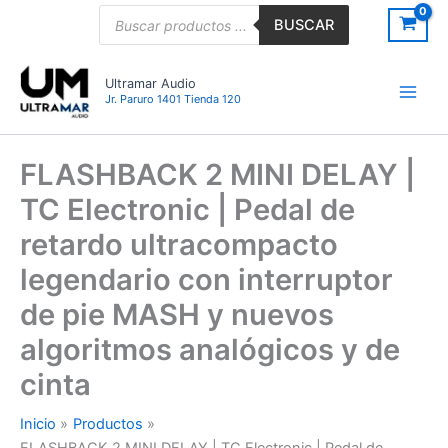
Ir
Búsqueda
BUSCAR
de
al
productos
contenido
Ultramar Audio
Jr. Paruro 1401 Tienda 120
FLASHBACK 2 MINI DELAY |
TC Electronic | Pedal de
retardo ultracompacto
legendario con interruptor
de pie MASH y nuevos
algoritmos analógicos y de
cinta
Inicio
Productos
FLASHBACK 2 MINI DELAY | TC Electronic | Pedal de