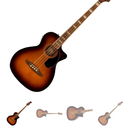
Shaded
Edge
Burst
Bajo
electroacústico
cantidad