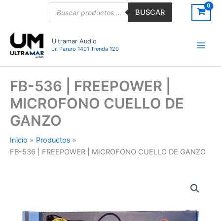
Ir
Búsqueda
BUSCAR
de
al
productos
contenido
Ultramar Audio
Jr. Paruro 1401 Tienda 120
FB-536 | FREEPOWER |
MICROFONO CUELLO DE
GANZO
Inicio
Productos
FB-536 | FREEPOWER | MICROFONO CUELLO DE GANZO