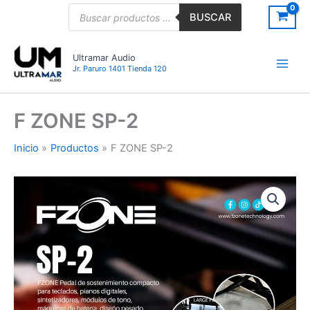
Ir
Búsqueda
BUSCAR
de
al
productos
contenido
Ultramar Audio
Jr. Paruro 1401 Tienda 120
F ZONE SP-2
Inicio
Productos
F ZONE SP-2