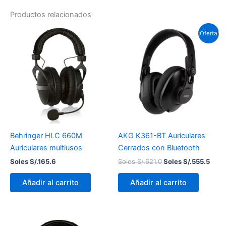
Productos relacionados
El
El
¡Oferta!
precio
prec
original
actu
era:
es:
Soles
Sole
S/.621.0.
S/.55
Behringer HLC 660M
AKG K361-BT Auriculares
Auriculares multiusos
Cerrados con Bluetooth
Soles S/.
165.6
Soles S/.
621.0
Soles S/.
555.5
Añadir al carrito
Añadir al carrito