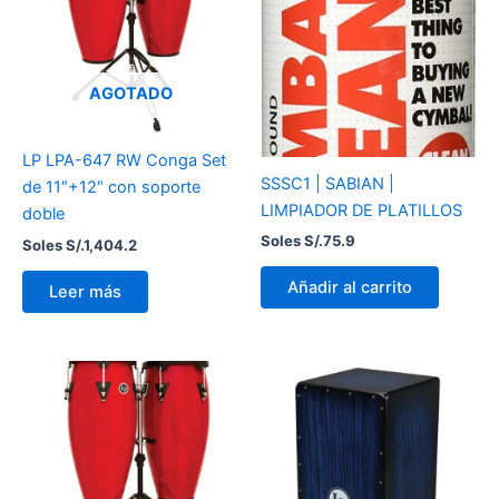
AGOTADO
LP LPA-647 RW Conga Set
SSSC1 | SABIAN |
de 11″+12″ con soporte
LIMPIADOR DE PLATILLOS
doble
Soles S/.
75.9
Soles S/.
1,404.2
Añadir al carrito
Leer más