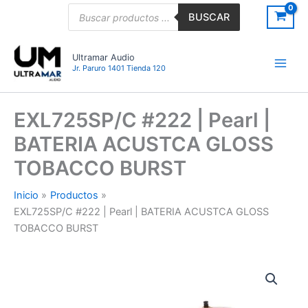
Ir
Búsqueda
BUSCAR
de
al
productos
contenido
Ultramar Audio
Jr. Paruro 1401 Tienda 120
EXL725SP/C #222 | Pearl |
BATERIA ACUSTCA GLOSS
TOBACCO BURST
Inicio
Productos
EXL725SP/C #222 | Pearl | BATERIA ACUSTCA GLOSS
TOBACCO BURST
EXL725SP/C
#222
|
Pearl