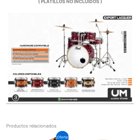
( PLATILLOS NO INCLUÍDOS )
Productos relacionados
El
El
¡Oferta!