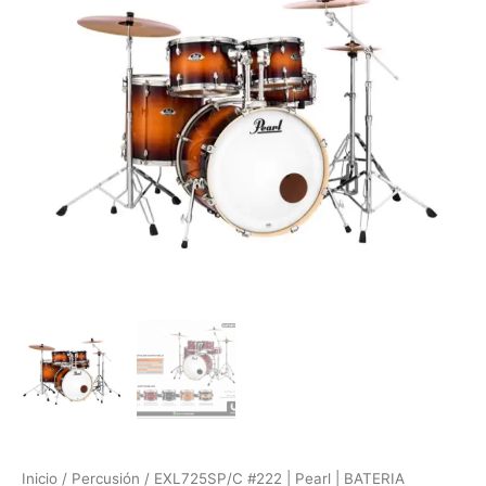
|
BATERIA
ACUSTCA
GLOSS
TOBACCO
BURST
cantidad
Inicio
/
Percusión
/ EXL725SP/C #222 | Pearl | BATERIA