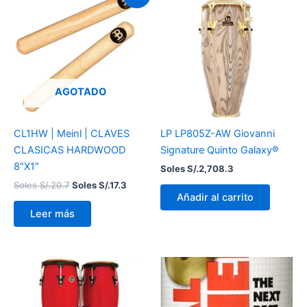
precio
precio
original
actual
era:
es:
Soles
Soles
S/.20.7.
S/.17.3.
AGOTADO
CL1HW | Meinl | CLAVES
LP LP805Z-AW Giovanni
CLASICAS HARDWOOD
Signature Quinto Galaxy®
8″X1″
Soles S/.
2,708.3
Soles S/.
20.7
Soles S/.
17.3
Añadir al carrito
Leer más