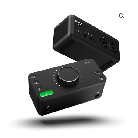
EVO4
|
AUDIENT
-
EVO
|
INTERFAZ
COMPACTO
USB,
2
IN,
2
OUT,
C/SMARTGAIN,
+58
DB
GANANCIA,
24
BITS
96
KHZ
REALES