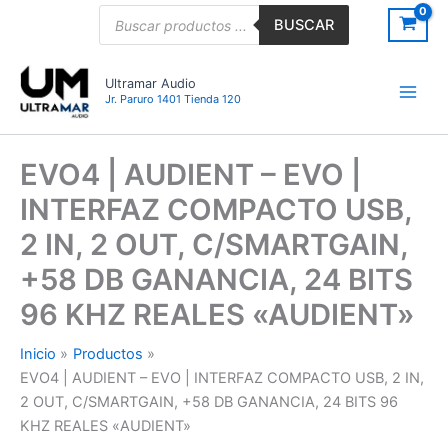
Ir
Búsqueda
BUSCAR
de
al
productos
contenido
Ultramar Audio
Jr. Paruro 1401 Tienda 120
EVO4 | AUDIENT – EVO |
INTERFAZ COMPACTO USB,
2 IN, 2 OUT, C/SMARTGAIN,
+58 DB GANANCIA, 24 BITS
96 KHZ REALES «AUDIENT»
Inicio
Productos
EVO4 | AUDIENT – EVO | INTERFAZ COMPACTO USB, 2 IN,
2 OUT, C/SMARTGAIN, +58 DB GANANCIA, 24 BITS 96
KHZ REALES «AUDIENT»