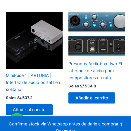
Presonus Audiobox Itwo El
interface de audio para
MiniFuse 1 | ARTURIA |
compositores en ruta
Interfaz de audio portátil en
Soles S/.
534.8
solitario.
Soles S/.
507.2
Añadir al carrito
Añadir al carrito
Confirme stock via Whatsapp antes de darle a comprar :)