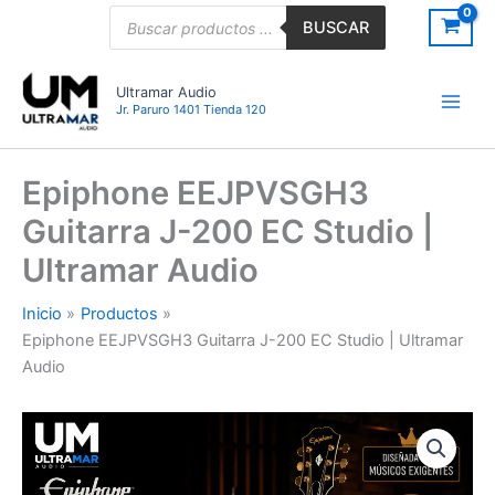
Ir
Búsqueda
BUSCAR
de
al
productos
contenido
Ultramar Audio
Jr. Paruro 1401 Tienda 120
Epiphone EEJPVSGH3
Guitarra J-200 EC Studio |
Ultramar Audio
Inicio
Productos
Epiphone EEJPVSGH3 Guitarra J-200 EC Studio | Ultramar
Audio
Epiphone
EEJPVSGH3
Guitarra
J-