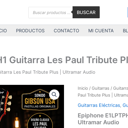
Búsqueda
BUSCAR
de
productos
CIO
PRODUCTOS
CONTACTO
MI CUENTA
B
uitarra Les Paul Tribute Pl
rra Les Paul Tribute Plus | Ultramar Audio
Epiphone
Inicio
/
Guitarras
/
Guitarr
E1LPTPHCSNH1
Paul Tribute Plus | Ultram
Guitarra
Les
Guitarras Eléctricas
,
Gu
Paul
Epiphone E1LPTPHC
Tribute
Ultramar Audio
Plus
|