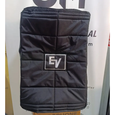
Electrovoice
everse12
Con
logo
bordado
cantidad