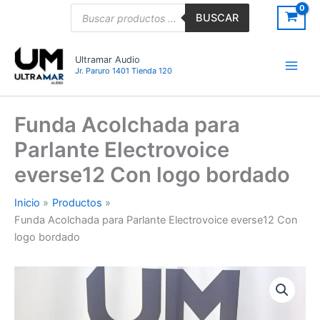
Ir
Búsqueda
BUSCAR
de
al
productos
contenido
Ultramar Audio
Jr. Paruro 1401 Tienda 120
Funda Acolchada para
Parlante Electrovoice
everse12 Con logo bordado
Inicio
Productos
Funda Acolchada para Parlante Electrovoice everse12 Con
logo bordado
Funda
Acolchada
para
Parlante