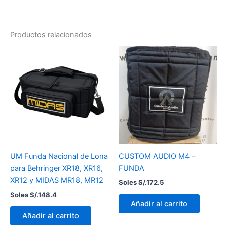
Productos relacionados
UM Funda Nacional de Lona
CUSTOM AUDIO M4 –
para Behringer XR18, XR16,
FUNDA
XR12 y MIDAS MR18, MR12
Soles S/.
172.5
Soles S/.
148.4
Añadir al carrito
Añadir al carrito