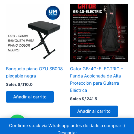
Banqueta piano OZU SB008
Gator GB-4G-ELECTRIC –
plegable negra
Funda Acolchada de Alta
Protección para Guitarra
Soles S/.
110.0
Eléctrica
Añadir al carrito
Soles S/.
241.5
Añadir al carrito
Confirme stock via Whatsapp antes de darle a comprar :)
Descartar